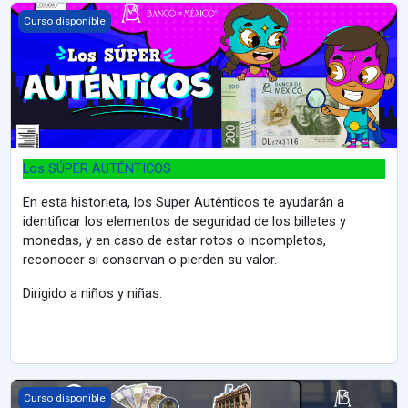
Los SÚPER AUTÉNTICOS
Curso disponible
Los SÚPER AUTÉNTICOS
En esta historieta, los Super Auténticos te ayudarán a
identificar los elementos de seguridad de los billetes y
monedas, y en caso de estar rotos o incompletos,
reconocer si conservan o pierden su valor.
Dirigido a niños y niñas.
Conoce los billetes y las monedas de México 2026
Curso disponible