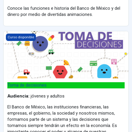
Conoce las funciones e historia del Banco de México y del
dinero por medio de divertidas animaciones.
Toma de decisiones
Curso disponible
Toma de decisiones
Audiencia:
jóvenes y adultos
El Banco de México, las instituciones financieras, las
empresas, el gobierno, la sociedad y nosotros mismos,
formamos parte de un sistema y las decisiones que
tomamos siempre tendrán un efecto en la economía. Es
importante conocer el poder y alcance de nuestras