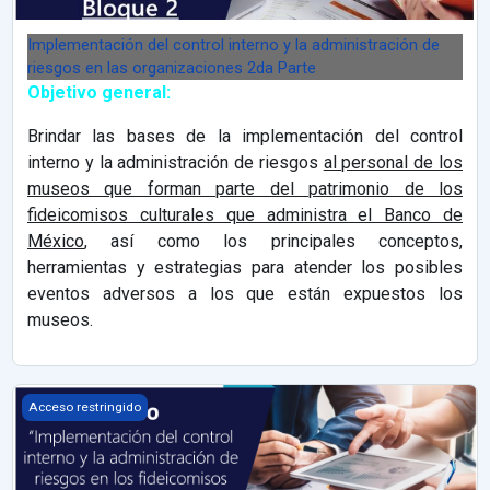
Implementación del control interno y la administración de
riesgos en las organizaciones 2da Parte
Objetivo general:
Brindar las bases de la implementación del control
interno y la administración de riesgos
al personal de los
museos que forman parte del patrimonio de los
fideicomisos culturales que administra el Banco de
México
, así como los principales conceptos,
herramientas y estrategias para atender los posibles
eventos adversos a los que están expuestos los
museos.
Implementación del control interno y la administración de riesgo
Acceso restringido