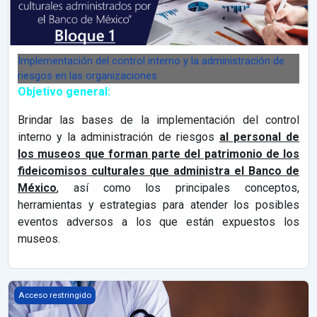
Implementación del control interno y la administración de
riesgos en las organizaciones
Objetivo general:
Brindar las bases de la implementación del control
interno y la administración de riesgos
al personal de
los museos que forman parte del patrimonio de los
fideicomisos culturales que administra el Banco de
México
, así como los principales conceptos,
herramientas y estrategias para atender los posibles
eventos adversos a los que están expuestos los
museos.
Claves para la atención pública sin discriminación
Acceso restringido