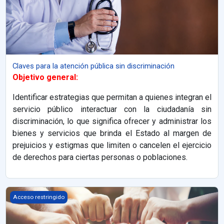
Claves para la atención pública sin discriminación
Objetivo general:
Identificar estrategias que permitan a quienes integran el
servicio público interactuar con la ciudadanía sin
discriminación, lo que significa ofrecer y administrar los
bienes y servicios que brinda el Estado al margen de
prejuicios y estigmas que limiten o cancelen el ejercicio
de derechos para ciertas personas o poblaciones.
El ABC de la igualdad y la no discriminación
Acceso restringido