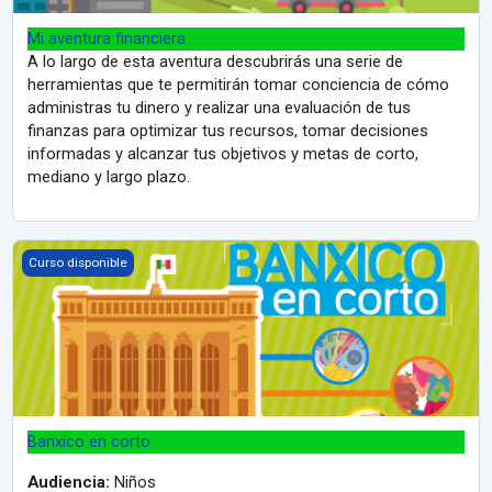
Mi aventura financiera
A lo largo de esta aventura descubrirás una serie de
herramientas que te permitirán tomar conciencia de cómo
administras tu dinero y realizar una evaluación de tus
finanzas para optimizar tus recursos, tomar decisiones
informadas y alcanzar tus objetivos y metas de corto,
mediano y largo plazo.
Banxico en corto
Curso disponible
Banxico en corto
Audiencia:
Niños