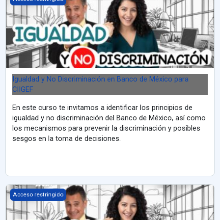
Igualdad y No Discriminación en Banco de México para
CIIGEF
En este curso te invitamos a identificar los principios de
igualdad y no discriminación del Banco de México, así como
los mecanismos para prevenir la discriminación y posibles
sesgos en la toma de decisiones.
Igualdad y No Discriminación en Banco de México
Acceso restringido