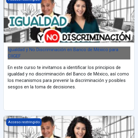
Igualdad y No Discriminación en Banco de México para
CIIGEF
En este curso te invitamos a identificar los principios de
igualdad y no discriminación del Banco de México, así como
los mecanismos para prevenir la discriminación y posibles
sesgos en la toma de decisiones.
Igualdad y No Discriminación en Banco de México
Acceso restringido