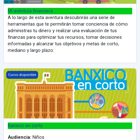
Mi aventura financiera
A lo largo de esta aventura descubrirás una serie de
herramientas que te permitirán tomar conciencia de cómo
administras tu dinero y realizar una evaluación de tus
finanzas para optimizar tus recursos, tomar decisiones
informadas y alcanzar tus objetivos y metas de corto,
mediano y largo plazo.
Banxico en corto
Curso disponible
Banxico en corto
Audiencia:
Niños