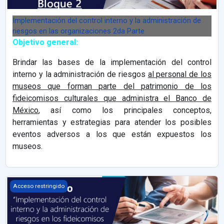
Implementación del control interno y la administración de
riesgos en las organizaciones 2da Parte
Objetivo general:
Brindar las bases de la implementación del control
interno y la administración de riesgos
al personal de los
museos que forman parte del patrimonio de los
fideicomisos culturales que administra el Banco de
México
, así como los principales conceptos,
herramientas y estrategias para atender los posibles
eventos adversos a los que están expuestos los
museos.
Implementación del control interno y la administración de riesgo
Acceso restringido