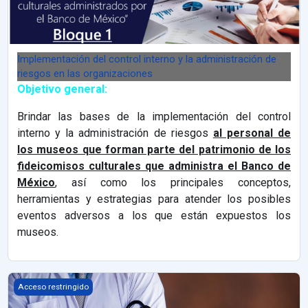
Implementación del control interno y la administración de
riesgos en las organizaciones
Objetivo general:
Brindar las bases de la implementación del control
interno y la administración de riesgos
al personal de
los museos que forman parte del patrimonio de los
fideicomisos culturales que administra el Banco de
México
, así como los principales conceptos,
herramientas y estrategias para atender los posibles
eventos adversos a los que están expuestos los
museos.
Claves para la atención pública sin discriminación
Acceso restringido