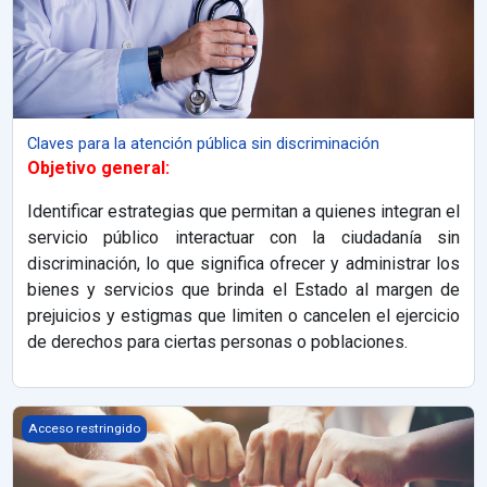
Claves para la atención pública sin discriminación
Objetivo general:
Identificar estrategias que permitan a quienes integran el
servicio público interactuar con la ciudadanía sin
discriminación, lo que significa ofrecer y administrar los
bienes y servicios que brinda el Estado al margen de
prejuicios y estigmas que limiten o cancelen el ejercicio
de derechos para ciertas personas o poblaciones.
El ABC de la igualdad y la no discriminación
Acceso restringido