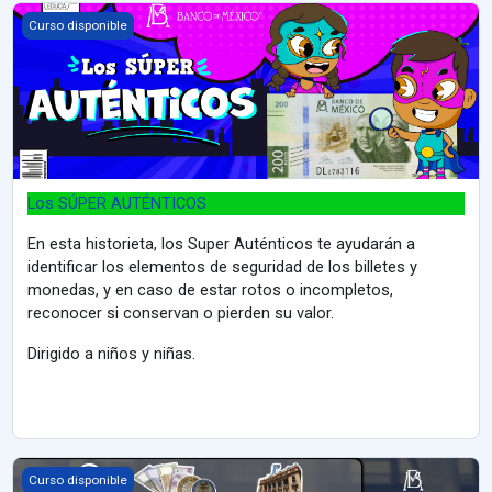
Los SÚPER AUTÉNTICOS
Curso disponible
Los SÚPER AUTÉNTICOS
En esta historieta, los Super Auténticos te ayudarán a
identificar los elementos de seguridad de los billetes y
monedas, y en caso de estar rotos o incompletos,
reconocer si conservan o pierden su valor.
Dirigido a niños y niñas.
Conoce los billetes y las monedas de México 2026
Curso disponible