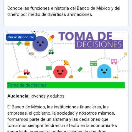
Conoce las funciones e historia del Banco de México y del
dinero por medio de divertidas animaciones.
Toma de decisiones
Curso disponible
Toma de decisiones
Audiencia:
jóvenes y adultos
El Banco de México, las instituciones financieras, las
empresas, el gobierno, la sociedad y nosotros mismos,
formamos parte de un sistema y las decisiones que
tomamos siempre tendrán un efecto en la economía. Es
importante conocer el poder y alcance de nuestras